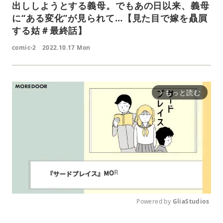
出ししようとする義母。でもあの日以来、義母
に“ある変化”が見られて…【見た目で嫁を贔屓
する姑＃最終話】
comic-2
2022.10.17 Mon
もっと読む
arrow_forward_ios
Powered by 
GliaStudios
M