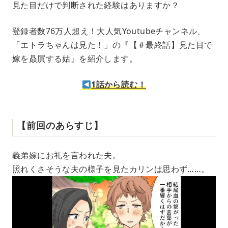
見た目だけで判断された経験はありますか？
u
t
e
登録者数76万人超え！大人気Youtubeチャンネル、
「エトラちゃんは見た！」の『【＃最終話】見た目で
嫁を贔屓する姑』を紹介します。
1話から読む！
【前回のあらすじ】
義弟嫁にお礼を言われた夫。
照れくさそうな夫の様子を見たカリンは思わず……。