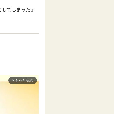
としてしまった」
もっと読む
arrow_forward_ios