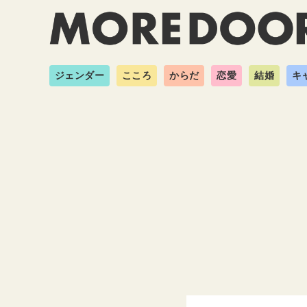
ジェンダー
こころ
からだ
恋愛
結婚
キ