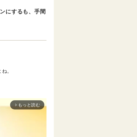
キンにするも、手間
。
よね。
もっと読む
arrow_forward_ios