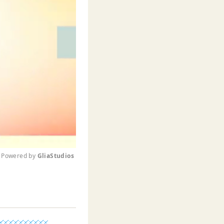
Powered by 
GliaStudios
M
u
t