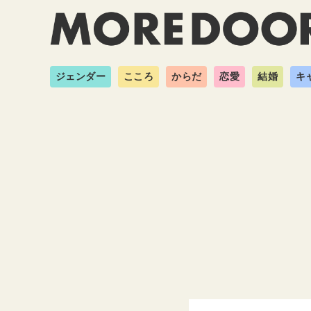
ジェンダー
こころ
からだ
恋愛
結婚
キ