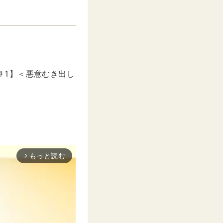
＃1】＜悪意むき出し
もっと読む
arrow_forward_ios