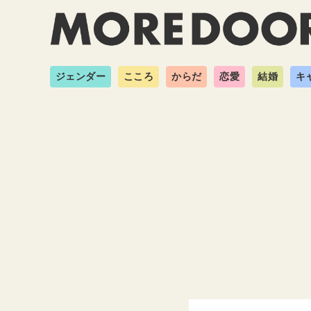
ジェンダー
こころ
からだ
恋愛
結婚
キ