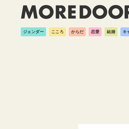
ジェンダー
こころ
からだ
恋愛
結婚
キ