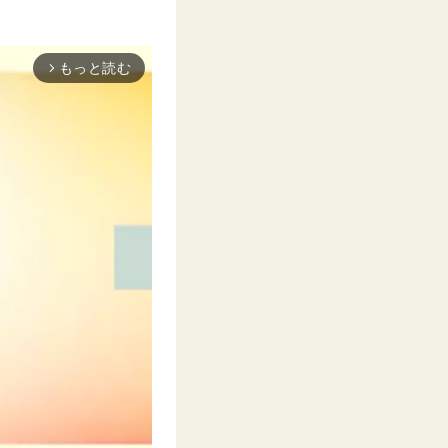
もっと読む
arrow_forward_ios