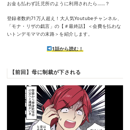
お金も払わず託児所のように利用されたら……？
u
t
e
登録者数約71万人超え！大人気Youtubeチャンネル、
「モナ・リザの戯言」の【＃最終話】＜会費を払わな
いトンデモママの末路＞を紹介します。
1話から読む！
【前回】母に制裁が下される