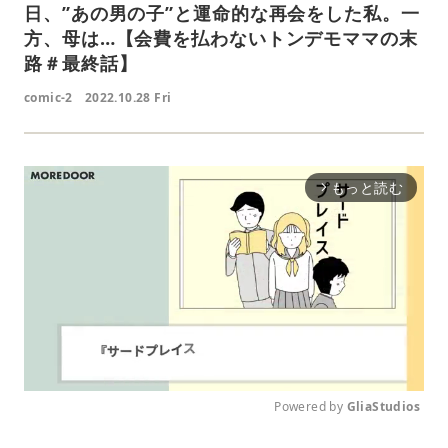
日、”あの男の子”と運命的な再会をした私。一
方、母は…【会費を払わないトンデモママの末
路＃最終話】
comic-2
2022.10.28 Fri
もっと読む
arrow_forward_ios
Powered by 
GliaStudios
M