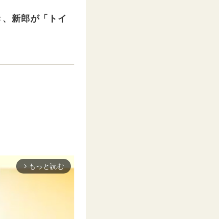
き、新郎が「トイ
もっと読む
arrow_forward_ios