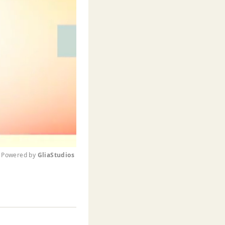
Powered by 
GliaStudios
M
u
t
e