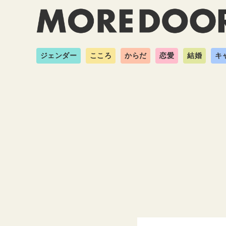
ジェンダー
こころ
からだ
恋愛
結婚
キ