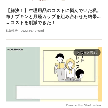
【解決！】生理用品のコストに悩んでいた私。
布ナプキンと月経カップを組み合わせた結果…
→コストを削減できた！
結婚生活
2022.10.19 Wed
もっと読む
arrow_forward_ios
Powered by 
GliaStudios