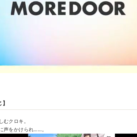
じ】
しむクロキ。
に声をかけられ……。