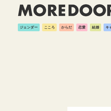
ジェンダー
こころ
からだ
恋愛
結婚
キ