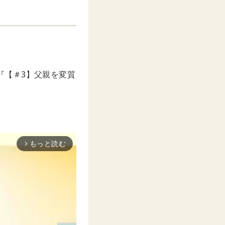
の『【＃3】父親を変質
もっと読む
arrow_forward_ios