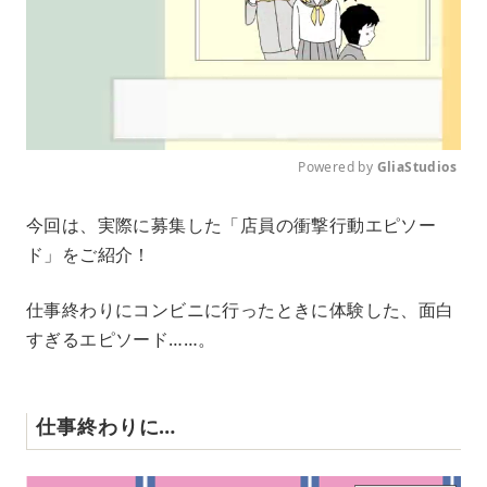
Powered by 
GliaStudios
M
今回は、実際に募集した「店員の衝撃行動エピソー
u
ド」をご紹介！
t
e
仕事終わりにコンビニに行ったときに体験した、面白
すぎるエピソード……。
仕事終わりに…