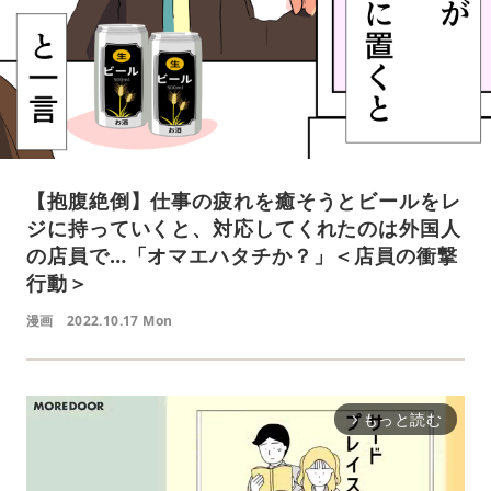
【抱腹絶倒】仕事の疲れを癒そうとビールをレ
ジに持っていくと、対応してくれたのは外国人
の店員で…「オマエハタチか？」＜店員の衝撃
行動＞
漫画
2022.10.17 Mon
もっと読む
arrow_forward_ios