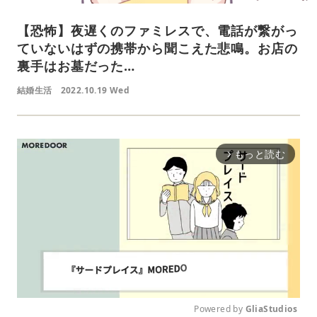
【恐怖】夜遅くのファミレスで、電話が繋がっ
ていないはずの携帯から聞こえた悲鳴。お店の
裏手はお墓だった…
結婚生活
2022.10.19 Wed
もっと読む
arrow_forward_ios
Powered by 
GliaStudios