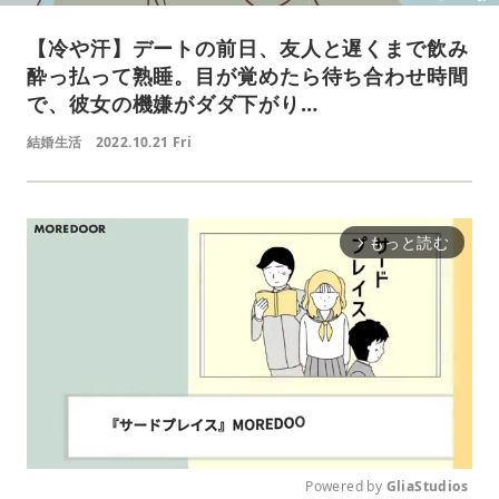
【冷や汗】デートの前日、友人と遅くまで飲み
酔っ払って熟睡。目が覚めたら待ち合わせ時間
で、彼女の機嫌がダダ下がり…
結婚生活
2022.10.21 Fri
もっと読む
arrow_forward_ios
Powered by 
GliaStudios