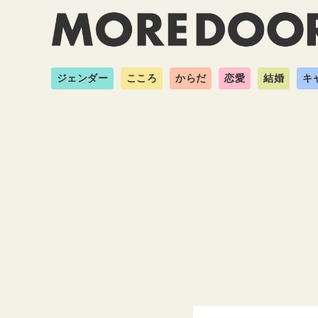
ジェンダー
こころ
からだ
恋愛
結婚
キ