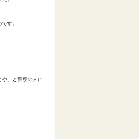
のです。
。
とや」と警察の人に