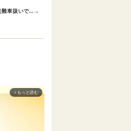
盗難車扱いで…→
もっと読む
arrow_forward_ios