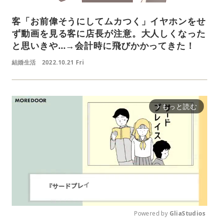
客「お前偉そうにしてムカつく」イヤホンをせ
ず動画を見る客に店長が注意。大人しくなった
と思いきや…→会計時に飛びかかってきた！
結婚生活
2022.10.21 Fri
もっと読む
arrow_forward_ios
Powered by 
GliaStudios