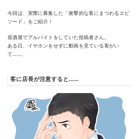
M
今回は、実際に募集した「衝撃的な客にまつわるエピ
u
ソード」をご紹介！
t
e
居酒屋でアルバイトをしていた投稿者さん。
ある日、イヤホンをせずに動画を見ている客がい
て……。
客に店長が注意すると……