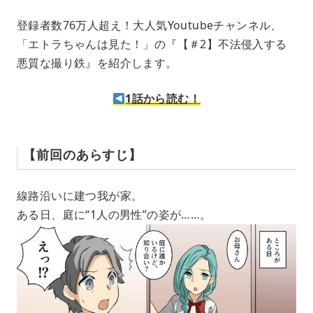
t
e
登録者数76万人超え！大人気Youtubeチャンネル、
「エトラちゃんは見た！」の『【＃2】不法侵入する
悪質な撮り鉄』を紹介します。
1話から読む！
【前回のあらすじ】
線路沿いに建つ我が家。
ある日、庭に“1人の男性”の姿が……。