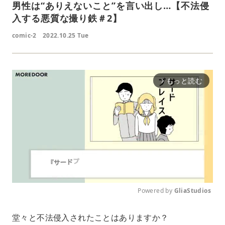
男性は“ありえないこと”を言い出し…【不法侵
入する悪質な撮り鉄＃2】
comic-2
2022.10.25 Tue
もっと読む
arrow_forward_ios
Powered by 
GliaStudios
M
堂々と不法侵入されたことはありますか？
u