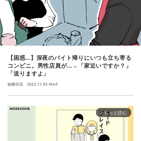
【困惑…】深夜のバイト帰りにいつも立ち寄る
コンビニ。男性店員が…→「家近いですか？」
「送りますよ」
結婚生活
2022.11.02 Wed
もっと読む
arrow_forward_ios