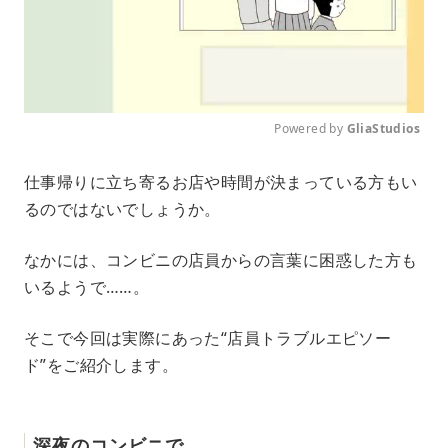
Powered by 
GliaStudios
M
仕事帰りに立ち寄るお店や時間が決まっている方もい
u
るのではないでしょうか。
t
e
なかには、コンビニの店員からの言葉に困惑した方も
いるようで……。
そこで今回は実際にあった“店員トラブルエピソー
ド”をご紹介します。
深夜のコンビニで……