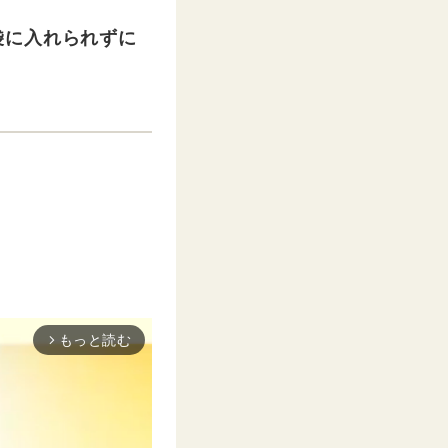
袋に入れられずに
もっと読む
arrow_forward_ios