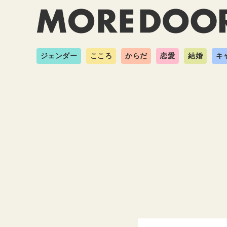
ジェンダー
こころ
からだ
恋愛
結婚
キ