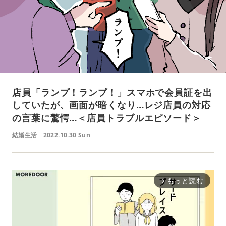
店員「ランプ！ランプ！」スマホで会員証を出
していたが、画面が暗くなり…レジ店員の対応
の言葉に驚愕…＜店員トラブルエピソード＞
結婚生活
2022.10.30 Sun
もっと読む
arrow_forward_ios