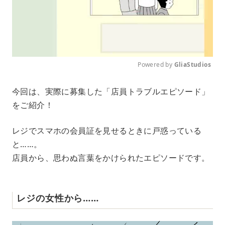
Powered by 
GliaStudios
M
今回は、実際に募集した「店員トラブルエピソード」
u
をご紹介！
t
e
レジでスマホの会員証を見せるときに戸惑っている
と……。
店員から、思わぬ言葉をかけられたエピソードです。
レジの女性から……