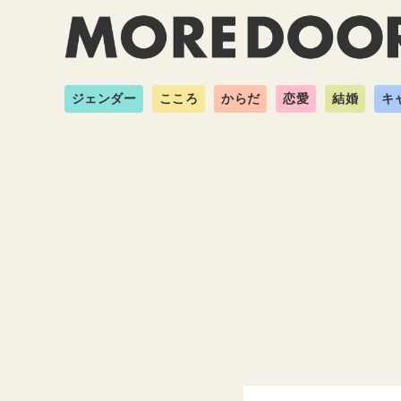
ジェンダー
こころ
からだ
恋愛
結婚
キ