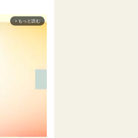
もっと読む
arrow_forward_ios