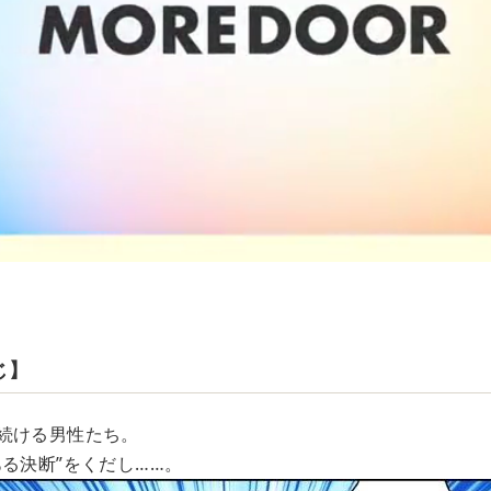
じ】
続ける男性たち。
る決断”をくだし……。