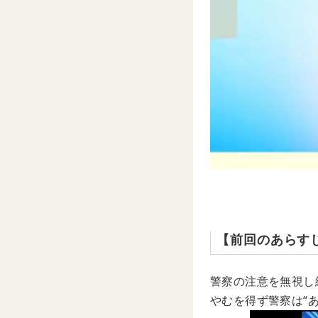
【前回のあらす
警察の注意を無視し
やむを得ず警察は“あ