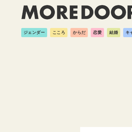
ジェンダー
こころ
からだ
恋愛
結婚
キ