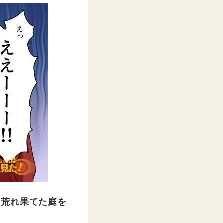
な荒れ果てた庭を