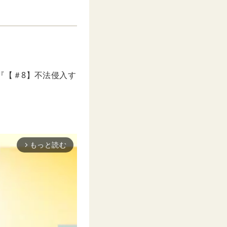
の『【＃8】不法侵入す
もっと読む
arrow_forward_ios