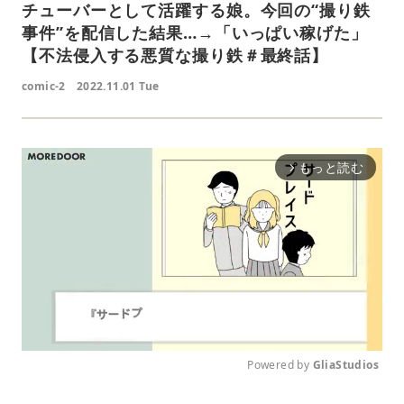
チューバーとして活躍する娘。今回の“撮り鉄
事件”を配信した結果…→「いっぱい稼げた」
【不法侵入する悪質な撮り鉄＃最終話】
comic-2
2022.11.01 Tue
もっと読む
arrow_forward_ios
Powered by 
GliaStudios
M