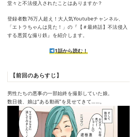
堂々と不法侵入されたことはありますか？
u
t
e
登録者数76万人超え！大人気Youtubeチャンネル、
「エトラちゃんは見た！」の『【＃最終話】不法侵入
する悪質な撮り鉄』を紹介します。
1話から読む！
【前回のあらすじ】
男性たちの悪事の一部始終を撮影していた娘。
数日後、娘は“ある動画”を見せてきて……。