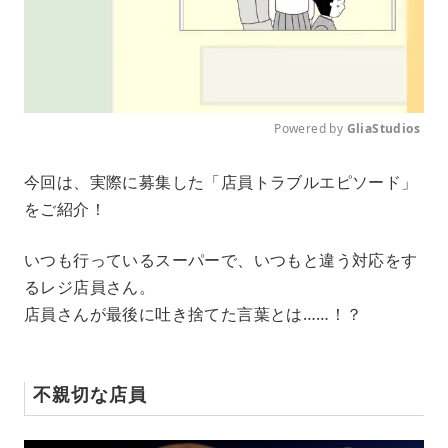
Powered by 
GliaStudios
M
今回は、実際に募集した「店員トラブルエピソード」
u
をご紹介！
t
e
いつも行っているスーパーで、いつもと違う対応をす
るレジ店員さん。
店員さんが最後に吐き捨てた言葉とは……！？
不親切な店員