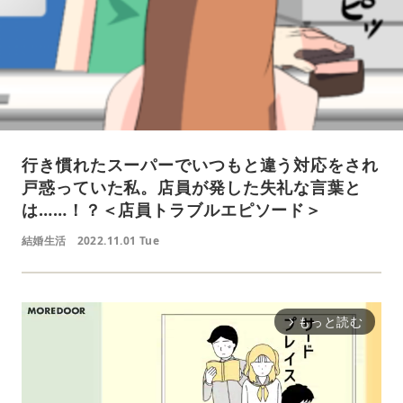
行き慣れたスーパーでいつもと違う対応をされ
戸惑っていた私。店員が発した失礼な言葉と
は……！？＜店員トラブルエピソード＞
結婚生活
2022.11.01 Tue
もっと読む
arrow_forward_ios