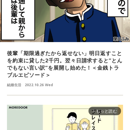
後輩「期限過ぎたから返せない」明日返すこと
を約束に貸した2千円。翌々日請求すると”とん
でもない言い訳”を展開し始めた！＜金銭トラ
ブルエピソード＞
結婚生活
2022.10.26 Wed
もっと読む
arrow_forward_ios