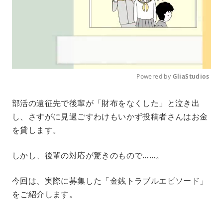
Powered by 
GliaStudios
M
部活の遠征先で後輩が「財布をなくした」と泣き出
u
し、さすがに見過ごすわけもいかず投稿者さんはお金
t
e
を貸します。
しかし、後輩の対応が驚きのもので……。
今回は、実際に募集した「金銭トラブルエピソード」
をご紹介します。