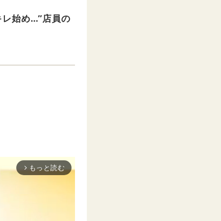
レ始め…”店員の
もっと読む
arrow_forward_ios