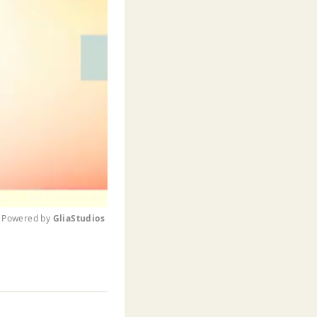
Powered by 
GliaStudios
M
u
t
e