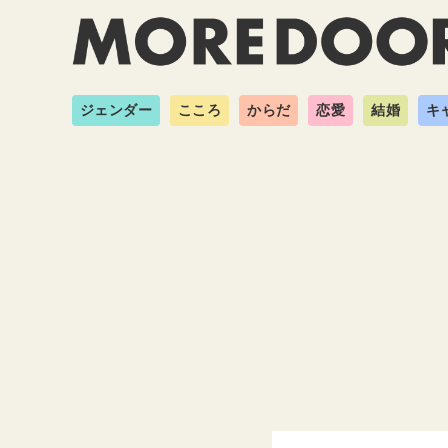
ジェンダー
こころ
からだ
恋愛
結婚
キ