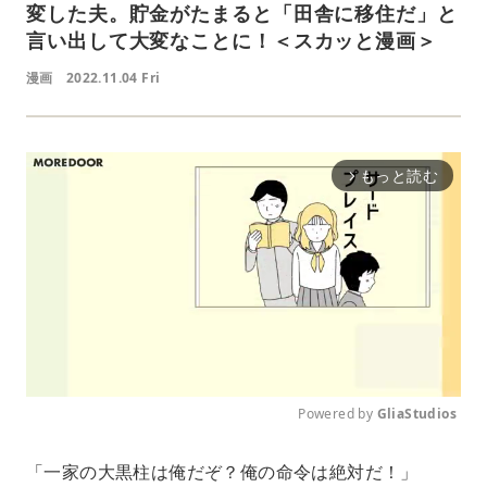
変した夫。貯金がたまると「田舎に移住だ」と
言い出して大変なことに！＜スカッと漫画＞
漫画
2022.11.04 Fri
もっと読む
arrow_forward_ios
Powered by 
GliaStudios
M
「一家の大黒柱は俺だぞ？俺の命令は絶対だ！」
u