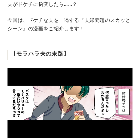
夫がドケチに豹変したら……？
t
e
今回は、ドケチな夫を一喝する『夫婦問題のスカッと
シーン』の漫画をご紹介します！
【モラハラ夫の末路】