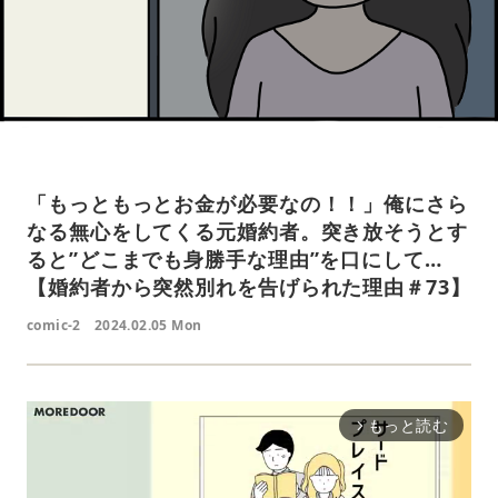
「もっともっとお金が必要なの！！」俺にさら
なる無心をしてくる元婚約者。突き放そうとす
ると”どこまでも身勝手な理由”を口にして…
【婚約者から突然別れを告げられた理由＃73】
comic-2
2024.02.05 Mon
もっと読む
arrow_forward_ios