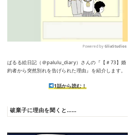
Powered by 
GliaStudios
M
ぱるる絵日記（＠palulu_diary）さんの『【＃73】婚
u
約者から突然別れを告げられた理由』を紹介します。
t
e
1話から読む！
破棄子に理由を聞くと……