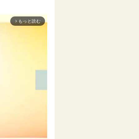
もっと読む
arrow_forward_ios