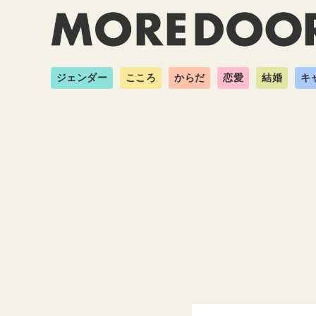
ジェンダー
こころ
からだ
恋愛
結婚
キ