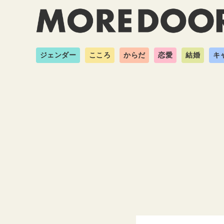
ジェンダー
こころ
からだ
恋愛
結婚
キ