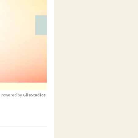
Powered by 
GliaStudios
M
u
t
e