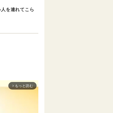
い人を連れてこら
もっと読む
arrow_forward_ios