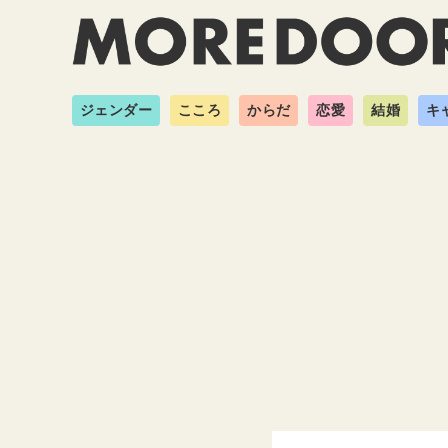
ジェンダー
こころ
からだ
恋愛
結婚
キ