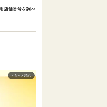
利用店舗番号を調べ
もっと読む
arrow_forward_ios