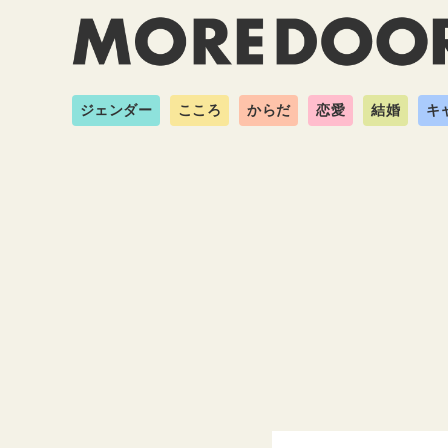
ジェンダー
こころ
からだ
恋愛
結婚
キ