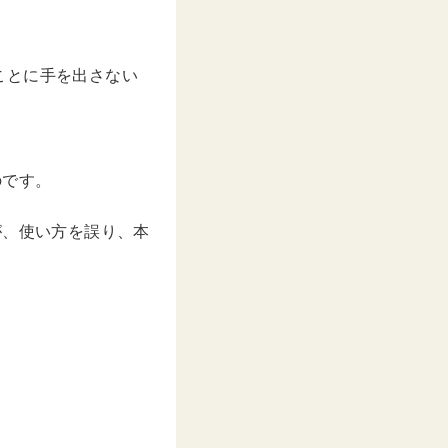
。
ことに手を出さない
のです。
が、使い方を誤り、本