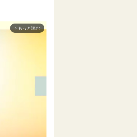
もっと読む
arrow_forward_ios