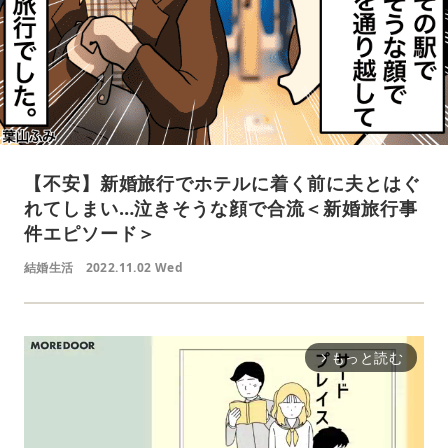
【不安】新婚旅行でホテルに着く前に夫とはぐ
れてしまい…泣きそうな顔で合流＜新婚旅行事
件エピソード＞
結婚生活
2022.11.02 Wed
もっと読む
arrow_forward_ios