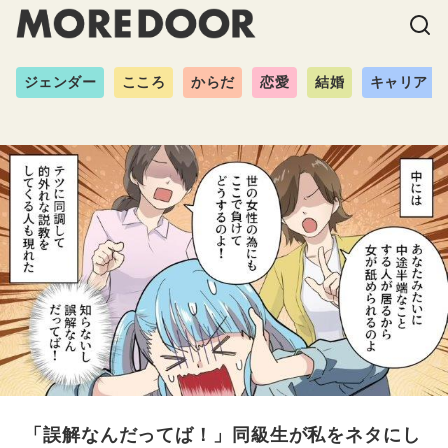
ジェンダー
こころ
からだ
恋愛
結婚
キャリア
「誤解なんだってば！」同級生が私をネタにし