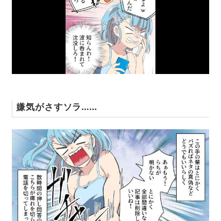
嫌気がさすソラ……