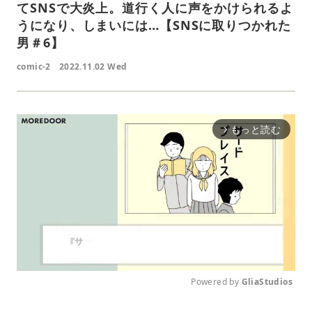
てSNSで大炎上。道行く人に声をかけられるよ
うになり、しまいには…【SNSに取りつかれた
男＃6】
comic-2
2022.11.02 Wed
もっと読む
arrow_forward_ios
Powered by 
GliaStudios
M