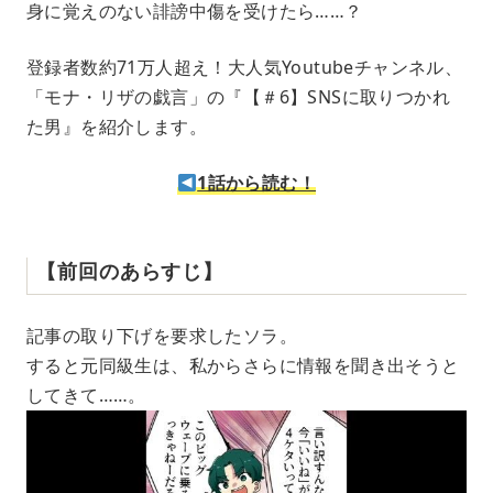
身に覚えのない誹謗中傷を受けたら……？
u
t
e
登録者数約71万人超え！大人気Youtubeチャンネル、
「モナ・リザの戯言」の『【＃6】SNSに取りつかれ
た男』を紹介します。
1話から読む！
【前回のあらすじ】
記事の取り下げを要求したソラ。
すると元同級生は、私からさらに情報を聞き出そうと
してきて……。