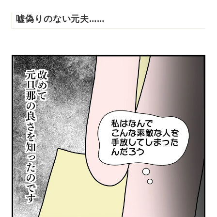
嘘偽りのない元夫……