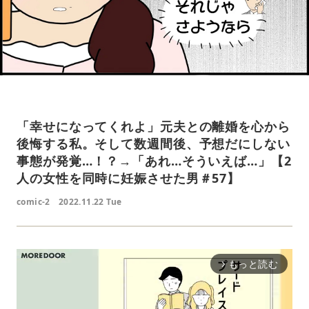
「幸せになってくれよ」元夫との離婚を心から
後悔する私。そして数週間後、予想だにしない
事態が発覚…！？→「あれ…そういえば…」【2
人の女性を同時に妊娠させた男＃57】
comic-2
2022.11.22 Tue
もっと読む
arrow_forward_ios