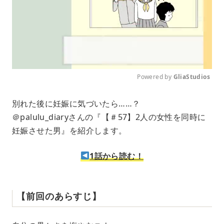
Powered by 
GliaStudios
M
別れた後に妊娠に気づいたら……？
u
＠palulu_diaryさんの『【＃57】2人の女性を同時に
t
e
妊娠させた男』を紹介します。
1話から読む！
【前回のあらすじ】