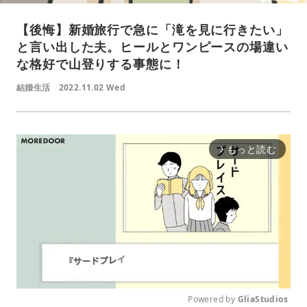
【後悔】新婚旅行で急に「滝を見に行きたい」
と言い出した夫。ヒールとワンピースの場違い
な格好で山登りする事態に！
結婚生活
2022.11.02 Wed
もっと読む
arrow_forward_ios
Powered by 
GliaStudios