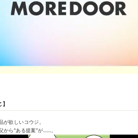
じ】
品が欲しいコウジ。
父から“ある提案”が……。