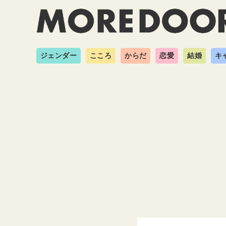
ジェンダー
こころ
からだ
恋愛
結婚
キ