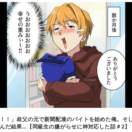
！！」叔父の元で新聞配達のバイトを始めた俺。そ
んだ結果…【同級生の嫌がらせに神対応した話＃2】