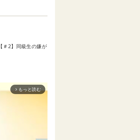
『【＃2】同級生の嫌が
もっと読む
arrow_forward_ios