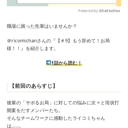
Powered by 
GliaStudios
M
職場に困った先輩はいませんか？
u
t
e
＠ricomichanさんの『【＃9】もう辞めて！お局
様！！』を紹介します。
1話から読む！
【前回のあらすじ】
後輩の「サボるお局」に対しての悩みに次々と現状打
開案をだすメンバーたち。
そんなチームワークに感動したライコミちゃん
は……。