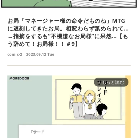
お局「マネージャー様の命令だものね」MTG
に遅刻してきたお局。相変わらず舐められて…
→指摘をするも”不機嫌なお局様”に呆然…【も
う辞めて！お局様！！＃9】
comic-2
2023.09.12 Tue
もっと読む
arrow_forward_ios