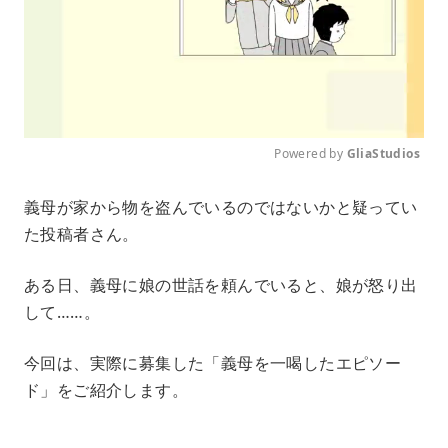
Powered by 
GliaStudios
M
義母が家から物を盗んでいるのではないかと疑ってい
u
た投稿者さん。
t
e
ある日、義母に娘の世話を頼んでいると、娘が怒り出
して……。
今回は、実際に募集した「義母を一喝したエピソー
ド」をご紹介します。