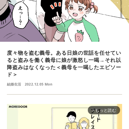
度々物を盗む義母。ある日娘の世話を任せてい
ると盗みを働く義母に娘が激怒し一喝→それ以
降盗みはなくなった＜義母を一喝したエピソー
ド＞
結婚生活
2022.12.05 Mon
もっと読む
arrow_forward_ios