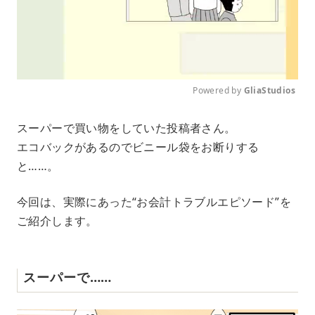
Powered by 
GliaStudios
M
スーパーで買い物をしていた投稿者さん。
u
エコバックがあるのでビニール袋をお断りする
t
e
と……。
今回は、実際にあった“お会計トラブルエピソード”を
ご紹介します。
スーパーで……