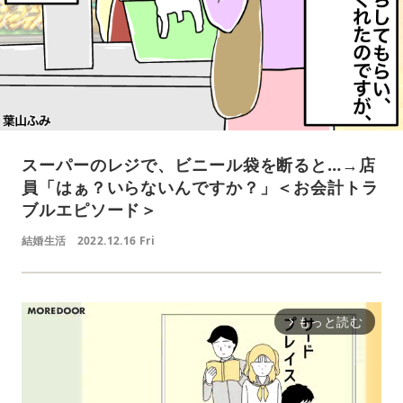
スーパーのレジで、ビニール袋を断ると…→店
員「はぁ？いらないんですか？」＜お会計トラ
ブルエピソード＞
結婚生活
2022.12.16 Fri
もっと読む
arrow_forward_ios