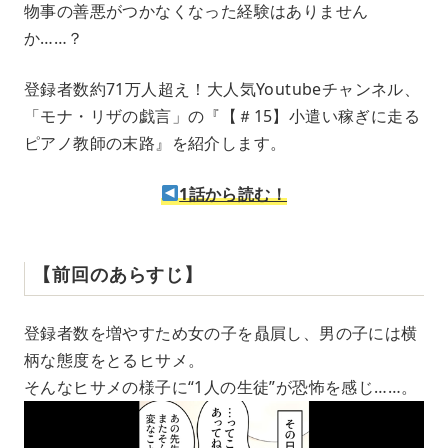
物事の善悪がつかなくなった経験はありません
u
か……？
t
e
登録者数約71万人超え！大人気Youtubeチャンネル、
「モナ・リザの戯言」の『【＃15】小遣い稼ぎに走る
ピアノ教師の末路』を紹介します。
1話から読む！
【前回のあらすじ】
登録者数を増やすため女の子を贔屓し、男の子には横
柄な態度をとるヒサメ。
そんなヒサメの様子に“1人の生徒”が恐怖を感じ……。