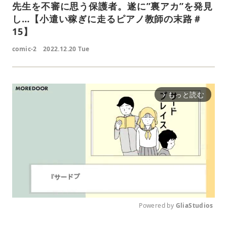
先生を不審に思う保護者。遂に”裏アカ”を発見
し…【小遣い稼ぎに走るピアノ教師の末路＃
15】
comic-2
2022.12.20 Tue
もっと読む
arrow_forward_ios
Powered by 
GliaStudios
M