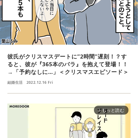
彼氏がクリスマスデートに”2時間”遅刻！？す
ると、彼が『365本のバラ』を抱えて登場！！
→「予約なしに…」＜クリスマスエピソード＞
結婚生活
2022.12.16 Fri
もっと読む
arrow_forward_ios