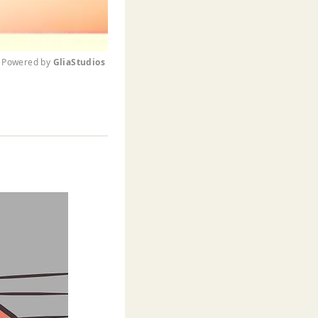
Powered by 
GliaStudios
M
u
t
e