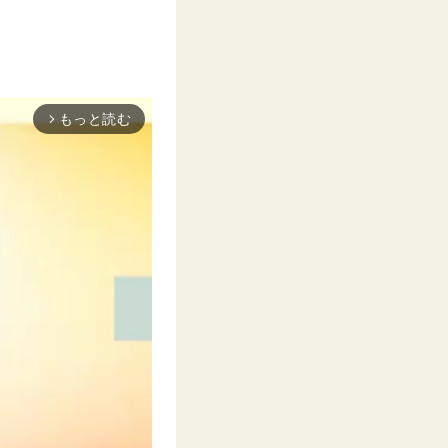
もっと読む
arrow_forward_ios