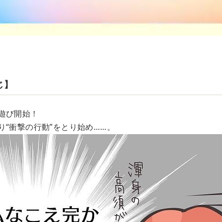
じ】
遊び開始！
り“衝撃の行動”をとり始め……。