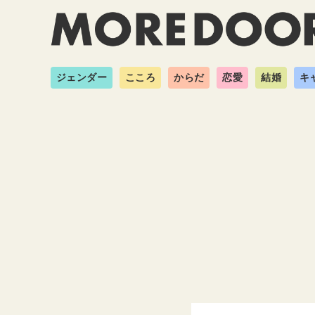
ジェンダー
こころ
からだ
恋愛
結婚
キ