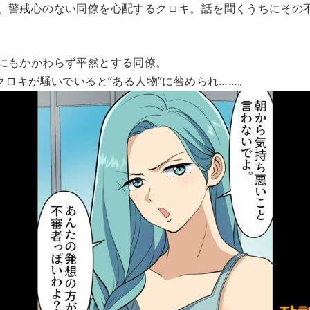
、警戒心のない同僚を心配するクロキ。話を聞くうちにその
にもかかわらず平然とする同僚。
クロキが騒いでいると“ある人物”に咎められ……。