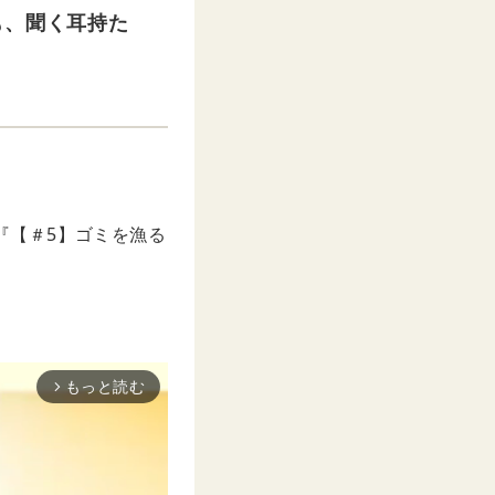
も、聞く耳持た
の『【＃5】ゴミを漁る
もっと読む
arrow_forward_ios