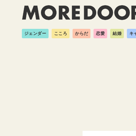
ジェンダー
こころ
からだ
恋愛
結婚
キ