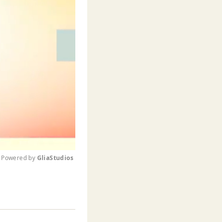
Powered by 
GliaStudios
M
u
t