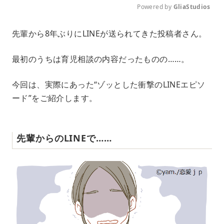
Powered by 
GliaStudios
M
先輩から8年ぶりにLINEが送られてきた投稿者さん。
u
t
e
最初のうちは育児相談の内容だったものの……。
今回は、実際にあった“ゾッとした衝撃のLINEエピソ
ード”をご紹介します。
先輩からのLINEで……