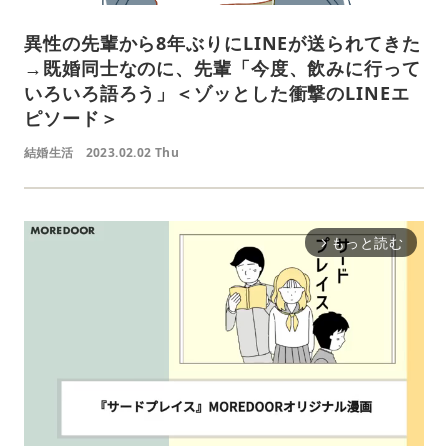
異性の先輩から8年ぶりにLINEが送られてきた
→既婚同士なのに、先輩「今度、飲みに行って
いろいろ語ろう」＜ゾッとした衝撃のLINEエ
ピソード＞
結婚生活
2023.02.02 Thu
もっと読む
arrow_forward_ios