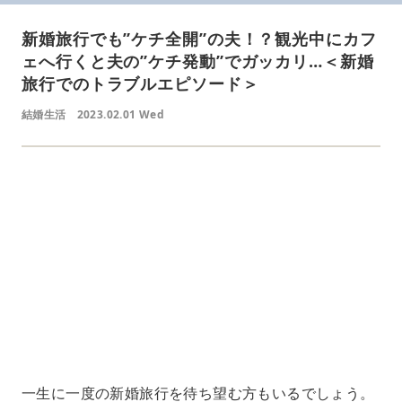
新婚旅行でも”ケチ全開”の夫！？観光中にカフ
ェへ行くと夫の”ケチ発動”でガッカリ…＜新婚
旅行でのトラブルエピソード＞
結婚生活
2023.02.01 Wed
L
o
/
U
a
n
d
m
e
u
d
t
:
e
4
5
.
3
3
%
一生に一度の新婚旅行を待ち望む方もいるでしょう。