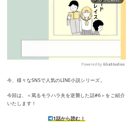
Powered by 
GliaStudios
M
今、様々なSNSで人気のLINE小説シリーズ。
u
t
e
今回は、＜罵るモラハラ夫を逆襲した話#6＞をご紹介
いたします！
1話から読む！