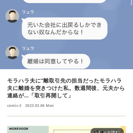
モラハラ夫に“離取引先の担当だったモラハラ
夫に離婚を突きつけた私。数週間後、元夫から
連絡が…「取引再開して」
comic-2
2023.02.06 Mon
もっと読む
arrow_forward_ios