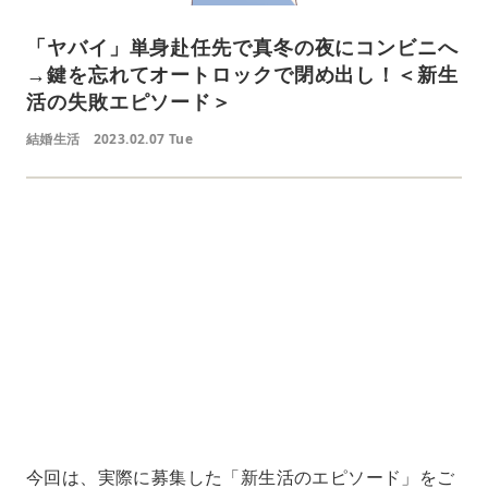
「ヤバイ」単身赴任先で真冬の夜にコンビニへ
→鍵を忘れてオートロックで閉め出し！＜新生
活の失敗エピソード＞
結婚生活
2023.02.07 Tue
L
o
/
U
a
n
d
m
e
u
d
t
:
e
7
0
.
0
7
%
今回は、実際に募集した「新生活のエピソード」をご