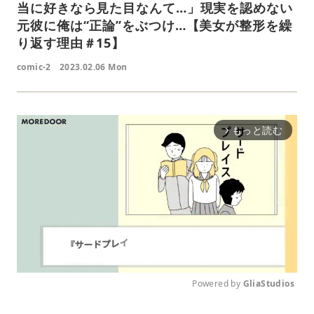
当に好きなら見た目なんて…」現実を認めない
元彼に俺は“正論”をぶつけ…【美女が整形を繰
り返す理由＃15】
comic-2
2023.02.06 Mon
もっと読む
arrow_forward_ios
Powered by 
GliaStudios
M