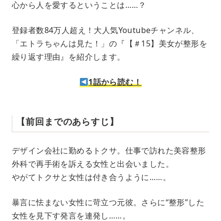
心から人を愛するということは……？
u
t
e
登録者数84万人超え！大人気Youtubeチャンネル、
「エトラちゃんは見た！」の『【＃15】美女が整形を
繰り返す理由』を紹介します。
1話から読む！
【前回までのあらすじ】
デザイン会社に勤めるトクサ。仕事で訪れた美容整形
外科で再手術を訴える女性と出会いました。
やがてトクサと女性は付き合うように……。
暴言に怯まない女性に苛立つ元彼。さらに“整形”した
女性を見下す発言を連発し……。