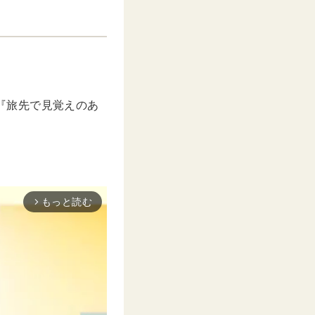
の『旅先で見覚えのあ
もっと読む
arrow_forward_ios