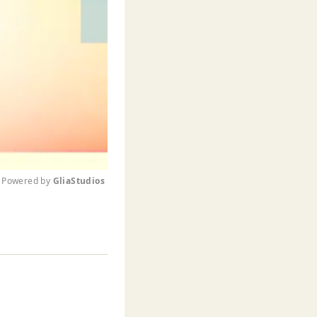
Powered by 
GliaStudios
M
u
t
e