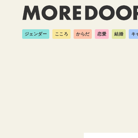
ジェンダー
こころ
からだ
恋愛
結婚
キ