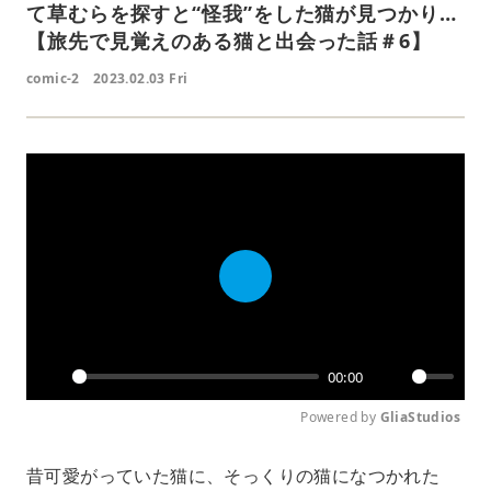
て草むらを探すと“怪我”をした猫が見つかり…
【旅先で見覚えのある猫と出会った話＃6】
comic-2
2023.02.03 Fri
P
l
a
y
00:00
P
M
Powered by 
GliaStudios
l
u
a
t
y
e
昔可愛がっていた猫に、そっくりの猫になつかれた