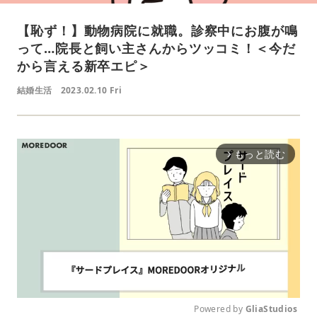
【恥ず！】動物病院に就職。診察中にお腹が鳴
って…院長と飼い主さんからツッコミ！＜今だ
から言える新卒エピ＞
結婚生活
2023.02.10 Fri
もっと読む
arrow_forward_ios
Powered by 
GliaStudios